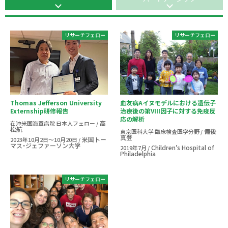
リサーチフェロー
リサーチフェロー
Thomas Jefferson University
血友病Aイヌモデルにおける遺伝子
Externship研修報告
治療後の第VIII因子に対する免疫反
応の解析
高
在沖米国海軍病院 日本人フェロー /
松航
備後
東京医科大学 臨床検査医学分野 /
真登
米国トー
2023年10月2日〜10月20日 /
マス・ジェファーソン大学
Children’s Hospital of
2019年7月 /
Philadelphia
リサーチフェロー