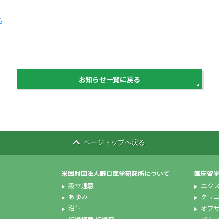
ら
お知らせ一覧に戻る
ページトップへ戻る
米国財団法人野口医学研究所について
臨床留
設立趣意
エク
あゆみ
クリ
沿革
オブ