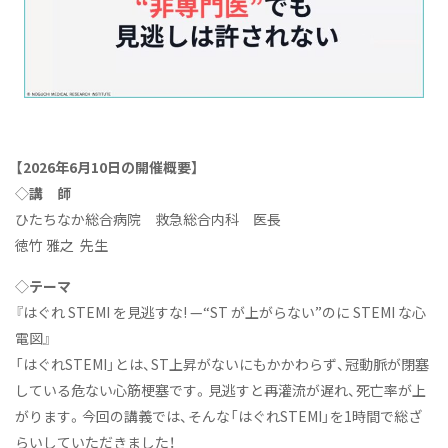
【2026年6月10日の開催概要】
◇
講 師
ひたちなか総合病院 救急総合内科 医長
徳竹 雅之 先生
◇
テーマ
『はぐれ STEMI を見逃すな! —“ST が上がらない”のに STEMI な心
電図』
「はぐれSTEMI」とは、ST上昇がないにもかかわらず、冠動脈が閉塞
している危ない心筋梗塞です。見逃すと再灌流が遅れ、死亡率が上
がります。今回の講義では、そんな「はぐれSTEMI」を1時間で総ざ
らいしていただきました！